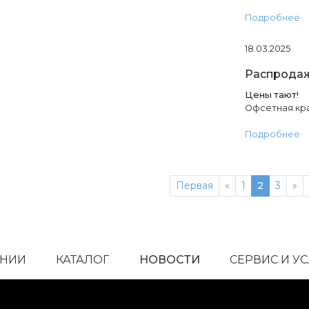
Подробнее
18.03.2025
Распродаж
Цены тают!
Офсетная кра
Подробнее
Previous
Ne
Первая
«
1
2
3
»
АНИИ
КАТАЛОГ
НОВОСТИ
СЕРВИС И У