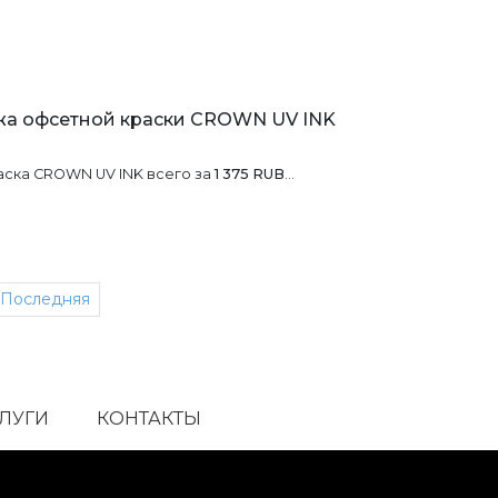
а офсетной краски CROWN UV INK
ска CROWN UV INK всего за
1 375 RUB
…
xt
Последняя
СЛУГИ
КОНТАКТЫ