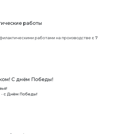
ические работы
офилактическими работами на производстве
c 7
ком! С днём Победы!
зья!
 -
с Днём Победы!